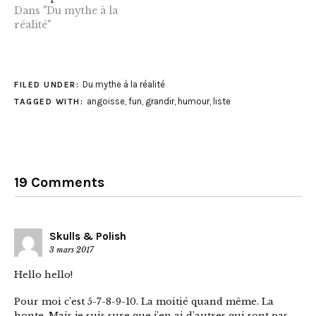
Dans "Du mythe à la
réalité"
Du mythe à la réalité
FILED UNDER:
angoisse
,
fun
,
grandir
,
humour
,
liste
TAGGED WITH:
19 Comments
Skulls & Polish
3 mars 2017
Hello hello!
Pour moi c’est 5-7-8-9-10. La moitié quand même. La
honte. Mais je suis sure que j’en ai d’autres qui sont pas