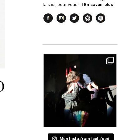
fais ici, pour vous ! ;)
En savoir plus
0
Mon Instagram feel good