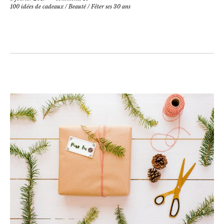
100 idées de cadeaux
/
Beauté
/
Fêter ses 30 ans