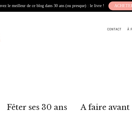
vez le meilleur de ce blog dans 30 ans (ou presque) : le livre !
ACHETE
CONTACT
À 
Fêter ses 30 ans
A faire avant