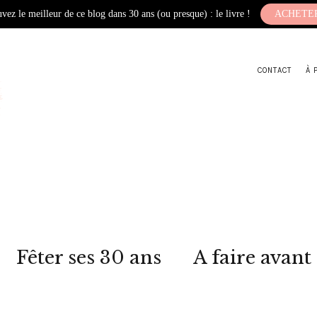
vez le meilleur de ce blog dans 30 ans (ou presque) : le livre !
ACHETE
CONTACT
À 
Fêter ses 30 ans
A faire avant