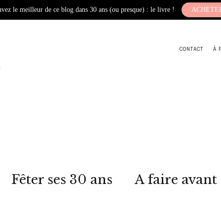
vez le meilleur de ce blog dans 30 ans (ou presque) : le livre !
ACHETE
CONTACT
À 
Fêter ses 30 ans
A faire avant