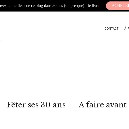
vez le meilleur de ce blog dans 30 ans (ou presque) : le livre !
ACHETE
CONTACT
À 
Fêter ses 30 ans
A faire avant