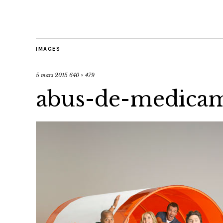
IMAGES
5 mars 2015
640 × 479
abus-de-medica