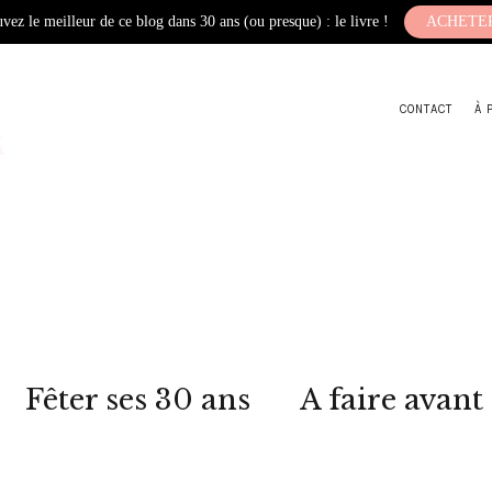
vez le meilleur de ce blog dans 30 ans (ou presque) : le livre !
ACHETE
CONTACT
À 
Fêter ses 30 ans
A faire avant