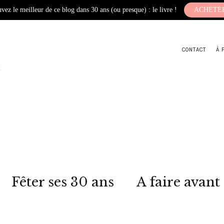
vez le meilleur de ce blog dans 30 ans (ou presque) : le livre !
ACHETE
CONTACT
À 
Fêter ses 30 ans
A faire avant