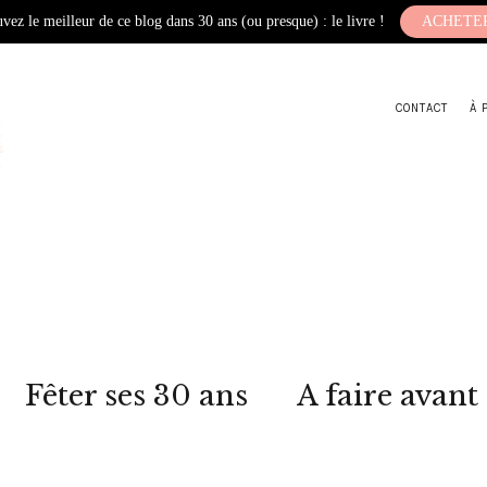
vez le meilleur de ce blog dans 30 ans (ou presque) : le livre !
ACHETE
CONTACT
À 
Fêter ses 30 ans
A faire avant