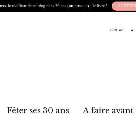
vez le meilleur de ce blog dans 30 ans (ou presque) : le livre !
ACHETE
CONTACT
À 
Fêter ses 30 ans
A faire avant