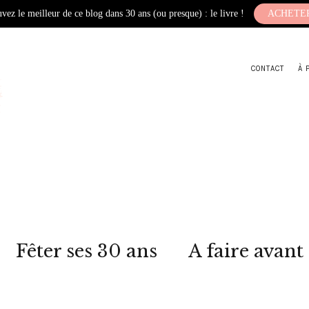
vez le meilleur de ce blog dans 30 ans (ou presque) : le livre !
ACHETE
CONTACT
À 
Fêter ses 30 ans
A faire avant