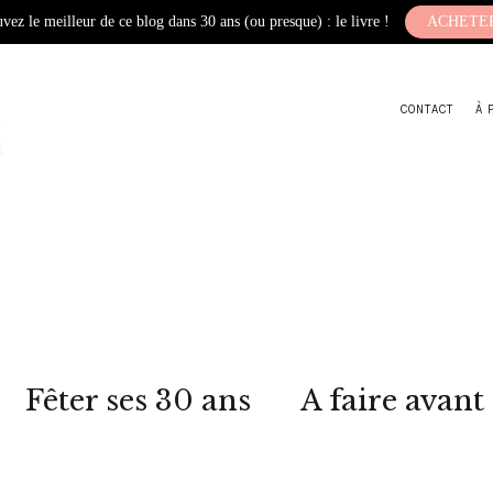
vez le meilleur de ce blog dans 30 ans (ou presque) : le livre !
ACHETE
CONTACT
À 
Fêter ses 30 ans
A faire avant