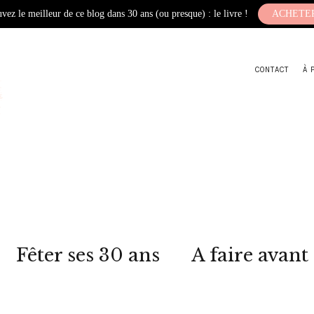
vez le meilleur de ce blog dans 30 ans (ou presque) : le livre !
ACHETE
CONTACT
À 
Fêter ses 30 ans
A faire avant