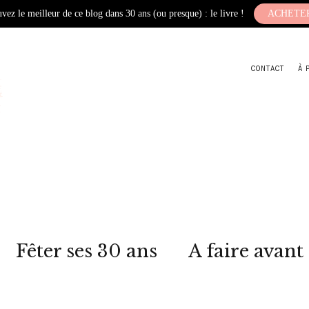
vez le meilleur de ce blog dans 30 ans (ou presque) : le livre !
ACHETE
CONTACT
À 
Fêter ses 30 ans
A faire avant