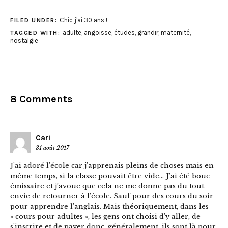
Chic j'ai 30 ans !
FILED UNDER:
adulte
,
angoisse
,
études
,
grandir
,
maternité
,
TAGGED WITH:
nostalgie
8 Comments
Cari
31 août 2017
J’ai adoré l’école car j’apprenais pleins de choses mais en
même temps, si la classe pouvait être vide… J’ai été bouc
émissaire et j’avoue que cela ne me donne pas du tout
envie de retourner à l’école. Sauf pour des cours du soir
pour apprendre l’anglais. Mais théoriquement, dans les
« cours pour adultes », les gens ont choisi d’y aller, de
s’inscrire et de payer donc, généralement, ils sont là pour