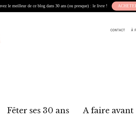
vez le meilleur de ce blog dans 30 ans (ou presque) : le livre !
ACHETE
CONTACT
À 
Fêter ses 30 ans
A faire avant