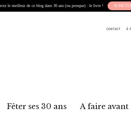
vez le meilleur de ce blog dans 30 ans (ou presque) : le livre !
ACHETE
CONTACT
À 
Fêter ses 30 ans
A faire avant