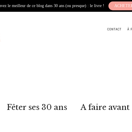
vez le meilleur de ce blog dans 30 ans (ou presque) : le livre !
ACHETE
CONTACT
À 
Fêter ses 30 ans
A faire avant