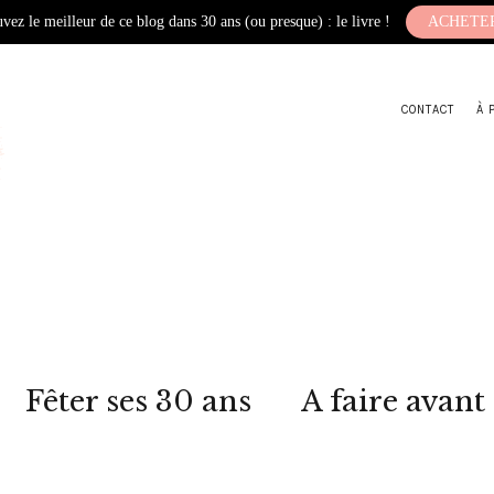
vez le meilleur de ce blog dans 30 ans (ou presque) : le livre !
ACHETE
CONTACT
À 
Fêter ses 30 ans
A faire avant