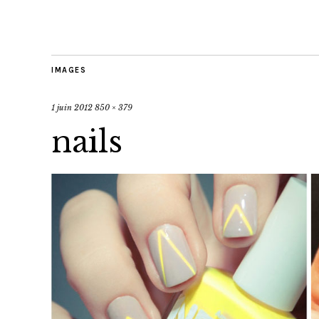
IMAGES
1 juin 2012
850 × 379
nails