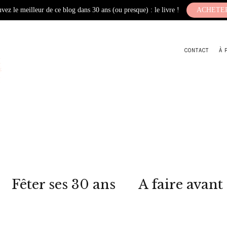
vez le meilleur de ce blog dans 30 ans (ou presque) : le livre !
ACHETE
CONTACT
À 
Fêter ses 30 ans
A faire avant