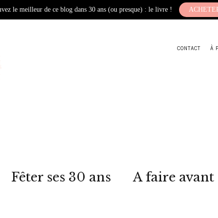
vez le meilleur de ce blog dans 30 ans (ou presque) : le livre !
ACHETE
CONTACT
À 
Fêter ses 30 ans
A faire avant