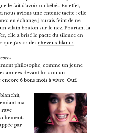
le fait d’avoir un bébé… En effet,
i nous avions une entente tacite : elle
oi en échange j’aurais feint de ne
c un vilain bouton sur le nez. Pourtant la
er, elle a brisé le pacte du silence en
 que j’avais des
cheveux blancs
.
ncore
« .
lagement philosophe, comme un jeune
lles années devant lui » ou un
e encore 6 bons mois à vivre. Ouf.
blanchit,
 pendant ma
 rave
ouchement.
rappée par