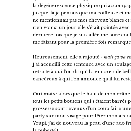
la dégénérescence physique qui accompagne 
jusque-là je pensais que ma coiffeuse et mo
ne mentionnait pas mes cheveux blancs et m
rien voir si un jour elle s’était pointée ave
dernière fois que je suis allée me faire coiff
me faisant pour la première fois remarquer
Heureusement, elle a rajouté «
mais ça va e
J’ai accueilli cette sentence avec un sou
retraité à qui l’on dit qu’il a encore « de be
cancéreux à qui l’on annonce qu’il lui rest
Oui mais :
alors que le haut de mon crâne 
tous les petits boutons qui s’étaient barrés
grossesse sont revenus d’un coup faire une
party sur mon visage pour fêter mon acc
Youpi, j’ai de nouveau la peau d’une ado f
la puberté !