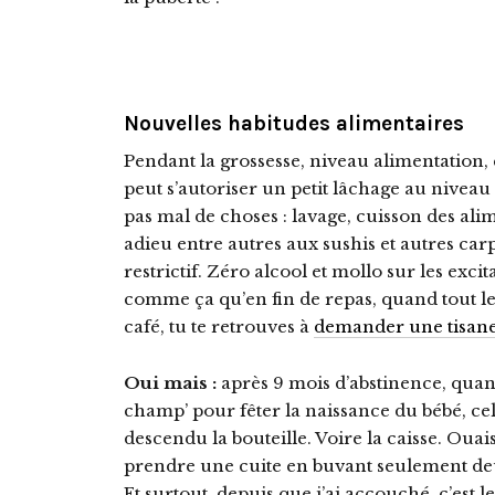
Nouvelles habitudes alimentaires
Pendant la grossesse, niveau alimentation, 
peut s’autoriser un petit lâchage au niveau d
pas mal de choses : lavage, cuisson des alim
adieu entre autres aux sushis et autres carp
restrictif. Zéro alcool et mollo sur les exci
comme ça qu’en fin de repas, quand tout le
café, tu te retrouves à
demander une tisan
Oui mais :
après 9 mois d’abstinence, quan
champ’ pour fêter la naissance du bébé, cela
descendu la bouteille. Voire la caisse. Oua
prendre une cuite en buvant seulement de
Et surtout, depuis que j’ai accouché, c’est