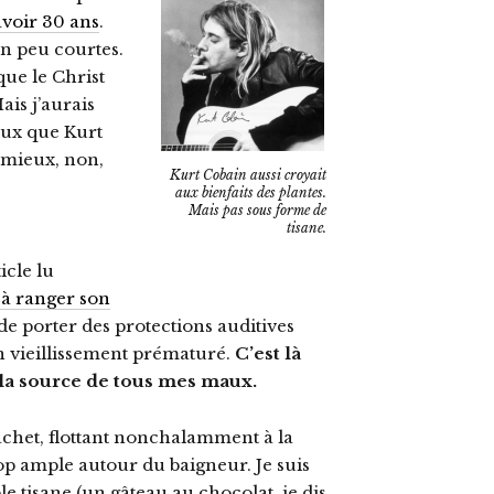
’avoir 30 ans
.
n peu courtes.
que le Christ
is j’aurais
eux que Kurt
 mieux, non,
Kurt Cobain aussi croyait
aux bienfaits des plantes.
Mais pas sous forme de
tisane.
icle lu
 à ranger son
 de porter des protections auditives
n vieillissement prématuré.
C’est là
 à la source de tous mes maux.
 sachet, flottant nonchalamment à la
rop ample autour du baigneur. Je suis
 tisane (un gâteau au chocolat, je dis