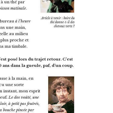
 à un thé par
isson matinale
.
Article à venir : boire du
n bureau
à l’heure
thé donne-t-il des
cheveux verts ?
dans une main,
zelle au milieu
e plus proche et
ans ma timbale.
est posé lors du trajet retour. C’est
0 ans dans la gueule, paf, d’un coup.
asse à la main, en
écu une sorte
n instant, mon esprit
neuf.
Le dos voûté, une
ir, à petit pas feutrés,
 la bouche pincée par