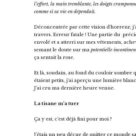
l’effort, la main tremblante, les doigts cramponné
comme si sa vie en dépendait.
Déconcentrée par cette vision d’horreur, j’ai
travers. Erreur fatale ! Une partie du préci
envolé et a atterri sur mes vêtements, ache
semant le doute sur ma
potentielle incontinen
ça sentait la rose.
Et là, soudain, au fond du couloir sombre 
étaient petits, j’ai aperçu une lumière blan
J’ai cru ma dernière heure venue.
La tisane m’a tuer
Ça y est, c’est déjà fini pour moi ?
J’étais un peu déçue de quitter ce monde s