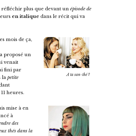
r réfléchir plus que devant un
épisode de
ureurs
en italique
dans le récit qui va
es mois de ça,
’a proposé un
i venait
’ai fini par
A ta san-thé ?
s la
petite
dant
11 heures.
uis mise à en
encé à
endre des
deux thés dans la