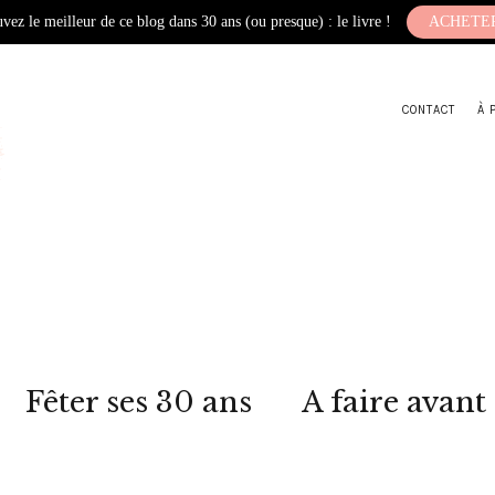
vez le meilleur de ce blog dans 30 ans (ou presque) : le livre !
ACHETE
CONTACT
À 
Fêter ses 30 ans
A faire avant