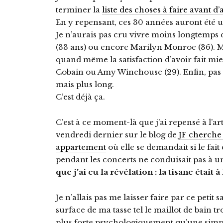
terminer la
liste des choses à faire avant d
En y repensant, ces 30 années auront été u
Je n’aurais pas cru vivre moins longtemps 
(33 ans) ou encore Marilyn Monroe (36). Ma
quand même la satisfaction d’avoir fait mi
Cobain ou Amy Winehouse (29). Enfin, pas
mais plus long.
C’est déjà ça.
C’est à ce moment-là que j’ai repensé à l’art
vendredi dernier sur le blog de
JF cherche
appartement
où elle se demandait si le fait
pendant les concerts ne conduisait pas à u
que j’ai eu la révélation : la tisane était
Je n’allais pas me laisser faire par ce petit
surface de ma tasse tel le maillot de bain t
plus forte psychologiquement qu’une simple