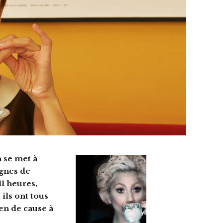
n se met à
ignes de
11 heures,
 ils ont tous
ien de cause à