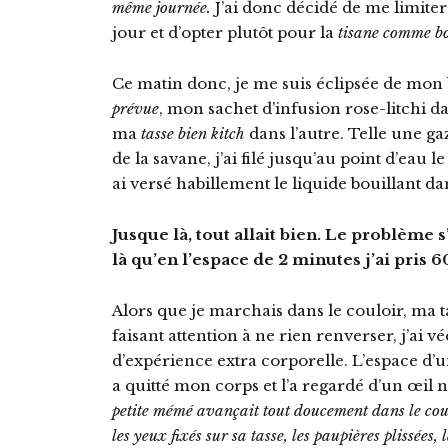
même journée.
J’ai donc décidé de me limiter
jour et d’opter plutôt pour la
tisane
comme bo
Ce matin donc, je me suis éclipsée de mo
prévue
, mon sachet d’infusion rose-litchi 
ma
tasse bien kitch
dans l’autre. Telle une ga
de la savane, j’ai filé jusqu’au point d’eau l
ai versé habillement le liquide bouillant d
Jusque là, tout allait bien. Le problème s’
là qu’en l’espace de 2 minutes j’ai pris 6
Alors que je marchais dans le couloir, ma t
faisant attention à ne rien renverser, j’ai v
d’expérience extra corporelle. L’espace d’u
a quitté mon corps et l’a regardé d’un œil 
petite mémé avançait tout doucement dans le coulo
les yeux fixés sur sa tasse, les paupières plissées,