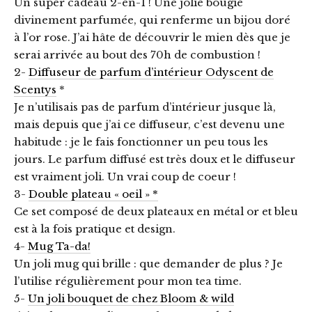
Un super cadeau 2-en-1 ! Une jolie bougie
divinement parfumée, qui renferme un bijou doré
à l’or rose. J’ai hâte de découvrir le mien dès que je
serai arrivée au bout des 70h de combustion !
2-
Diffuseur de parfum d’intérieur Odyscent de
Scentys
*
Je n’utilisais pas de parfum d’intérieur jusque là,
mais depuis que j’ai ce diffuseur, c’est devenu une
habitude : je le fais fonctionner un peu tous les
jours. Le parfum diffusé est très doux et le diffuseur
est vraiment joli. Un vrai coup de coeur !
3-
Double plateau « oeil » *
Ce set composé de deux plateaux en métal or et bleu
est à la fois pratique et design.
4-
Mug Ta-da!
Un joli mug qui brille : que demander de plus ? Je
l’utilise régulièrement pour mon tea time.
5-
Un joli bouquet de chez Bloom & wild