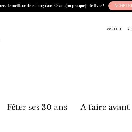
vez le meilleur de ce blog dans 30 ans (ou presque) : le livre !
ACHETE
CONTACT
À 
Fêter ses 30 ans
A faire avant