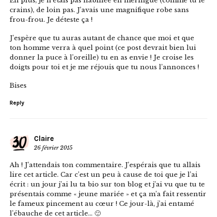
En plus, je n’étais pas habillée en meringue (comme tu le
crains), de loin pas. J’avais une magnifique robe sans
frou-frou. Je déteste ça !
J’espère que tu auras autant de chance que moi et que
ton homme verra à quel point (ce post devrait bien lui
donner la puce à l’oreille) tu en as envie ! Je croise les
doigts pour toi et je me réjouis que tu nous l’annonces !
Bises
Reply
Claire
26 février 2015
Ah ! J’attendais ton commentaire. J’espérais que tu allais
lire cet article. Car c’est un peu à cause de toi que je l’ai
écrit : un jour j’ai lu ta bio sur ton blog et j’ai vu que tu te
présentais comme « jeune mariée » et ça m’a fait ressentir
le fameux pincement au cœur ! Ce jour-là, j’ai entamé
l’ébauche de cet article… 🙂