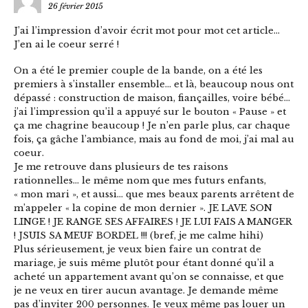
26 février 2015
J’ai l’impression d’avoir écrit mot pour mot cet article…
J’en ai le coeur serré !
On a été le premier couple de la bande, on a été les
premiers à s’installer ensemble… et là, beaucoup nous ont
dépassé : construction de maison, fiançailles, voire bébé…
j’ai l’impression qu’il a appuyé sur le bouton « Pause » et
ça me chagrine beaucoup ! Je n’en parle plus, car chaque
fois, ça gâche l’ambiance, mais au fond de moi, j’ai mal au
coeur.
Je me retrouve dans plusieurs de tes raisons
rationnelles… le même nom que mes futurs enfants,
« mon mari », et aussi… que mes beaux parents arrêtent de
m’appeler « la copine de mon dernier ». JE LAVE SON
LINGE ! JE RANGE SES AFFAIRES ! JE LUI FAIS A MANGER
! JSUIS SA MEUF BORDEL !!! (bref, je me calme hihi)
Plus sérieusement, je veux bien faire un contrat de
mariage, je suis même plutôt pour étant donné qu’il a
acheté un appartement avant qu’on se connaisse, et que
je ne veux en tirer aucun avantage. Je demande même
pas d’inviter 200 personnes. Je veux même pas louer un