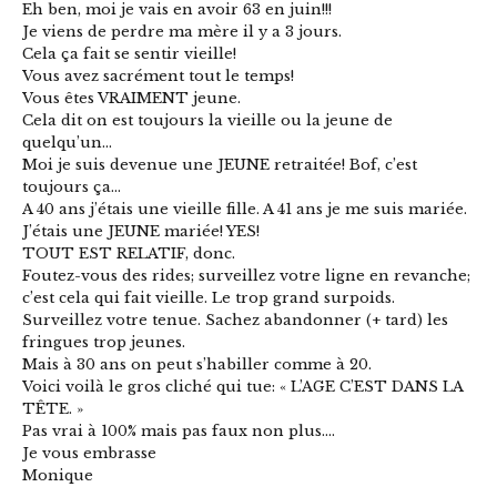
Eh ben, moi je vais en avoir 63 en juin!!!
Je viens de perdre ma mère il y a 3 jours.
Cela ça fait se sentir vieille!
Vous avez sacrément tout le temps!
Vous êtes VRAIMENT jeune.
Cela dit on est toujours la vieille ou la jeune de
quelqu’un…
Moi je suis devenue une JEUNE retraitée! Bof, c’est
toujours ça…
A 40 ans j’étais une vieille fille. A 41 ans je me suis mariée.
J’étais une JEUNE mariée! YES!
TOUT EST RELATIF, donc.
Foutez-vous des rides; surveillez votre ligne en revanche;
c’est cela qui fait vieille. Le trop grand surpoids.
Surveillez votre tenue. Sachez abandonner (+ tard) les
fringues trop jeunes.
Mais à 30 ans on peut s’habiller comme à 20.
Voici voilà le gros cliché qui tue: « L’AGE C’EST DANS LA
TÊTE. »
Pas vrai à 100% mais pas faux non plus….
Je vous embrasse
Monique