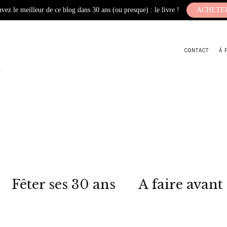
vez le meilleur de ce blog dans 30 ans (ou presque) : le livre !
ACHETE
CONTACT
À 
Fêter ses 30 ans
A faire avant