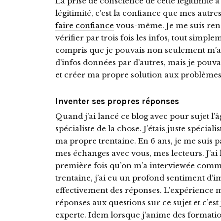
La prise de conscience de cette légitimité
légitimité, c’est la confiance que mes autre
faire confiance
vous-même. Je me suis rend
vérifier par trois fois les infos, tout simplem
compris que je pouvais non seulement m’aff
d’infos données par d’autres, mais je pouva
et créer ma propre solution aux problèmes
Inventer ses propres réponses
Quand j’ai lancé ce blog avec pour sujet l’âg
spécialiste de la chose. J’étais juste spécial
ma propre trentaine. En 6 ans, je me suis 
mes échanges avec vous, mes lecteurs. J’ai lu
première fois qu’on m’a interviewée comme «
trentaine, j’ai eu un profond sentiment d’i
effectivement des réponses. L’expérience 
réponses aux questions sur ce sujet et c’est
experte. Idem lorsque j’anime des format