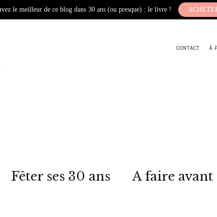
vez le meilleur de ce blog dans 30 ans (ou presque) : le livre !
ACHETE
CONTACT
À 
Fêter ses 30 ans
A faire avant