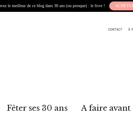
vez le meilleur de ce blog dans 30 ans (ou presque) : le livre !
ACHETE
CONTACT
À 
Fêter ses 30 ans
A faire avant