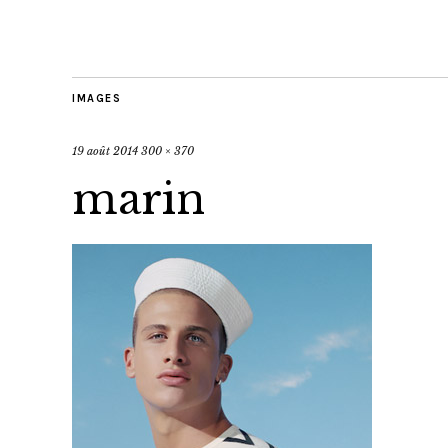
IMAGES
19 août 2014
300 × 370
marin