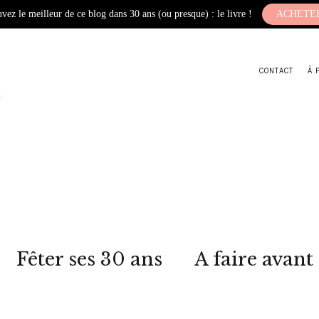
vez le meilleur de ce blog dans 30 ans (ou presque) : le livre !
ACHETE
CONTACT
À 
Fêter ses 30 ans
A faire avant