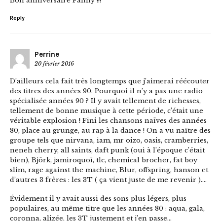
Bon anniversaire Fanny !!!
Reply
Perrine
20 février 2016
D’ailleurs cela fait très longtemps que j’aimerai réécouter
des titres des années 90. Pourquoi il n’y a pas une radio
spécialisée années 90 ? Il y avait tellement de richesses,
tellement de bonne musique à cette période, c’était une
véritable explosion ! Fini les chansons naïves des années
80, place au grunge, au rap à la dance ! On a vu naître des
groupe tels que nirvana, iam, mr oizo, oasis, cramberries,
neneh cherry, all saints, daft punk (oui à l’époque c’était
bien), Björk, jamiroquoï, tlc, chemical brocher, fat boy
slim, rage against the machine, Blur, offspring, hanson et
d’autres 3 frères : les 3T ( ça vient juste de me revenir )….
Évidement il y avait aussi des sons plus légers, plus
populaires, au même titre que les années 80 : aqua, gala,
coronna, alizée, les 3T justement et j’en passe…