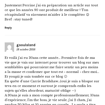
Justement Perrine j’ai en préparation un article sur tout
ce que les années 90 ont produit de meilleur ! Ton
récapitulatif va sûrement m’aider à le compléter 😉
Bref : stay tuned!
Reply
gaoulaland
18 octobre 2016
Et voilà j’ai eu 30ans cette année… Première fois de ma
vie que je vais sur internet pour trouver un blog sur mes
semblables qui pourraient me faire sentir un peu moins
a la masse et confirmer que tout est « normal » chez moi…
Et youpii je suis tombée sur ce blog 🙂
En quête d’une Carrie Bradshaw…(oui je suis a bloque sur
teva en ce moment et surtout je comprends enfin les
sujets qu’elles abordent, maturité oblige ^^)
A 30ans je suis a mon compte professionnellement, 10ans
d’expérience, I’m the boss, je vie seule, j’ai 2 chats, j’ai
perdue 20 kilos et 10 années en couple… La seule a être