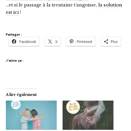
…et si le passage à la trentaine t’angoisse,
la solution
est ici
!
Partager :
Facebook
X
Pinterest
Plus
J’aime ça :
A lire également