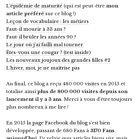
L’épidémie de maturité
(qui est peut-être
mon
article préféré
sur ce blog !)
Leçon de vocabulaire : les métiers
Faut-il mourir à 33 ans ?
Faut-il brûler les années 90 ?
Le jour où j’ai failli mal tourner
Êtes-vous une cougar ? (test inside)
Les nouveaux joujoux des grandes filles #2
L’hiver, moi, je ne maîtrise pas
Au final, ce blog a reçu 480 000 visites en 2015 et
totalise ainsi
plus de 800 000 visites depuis son
lancement il y a 3 ans
. Merci à vous d’être toujours
plus nombreux à me lire !
En 2015
la page Facebook du blog
s’est bien
développée, passant de 680 Fans à
3170 Fans
aujourd’hui
. J’y relaie mes articles biens sûr, mais