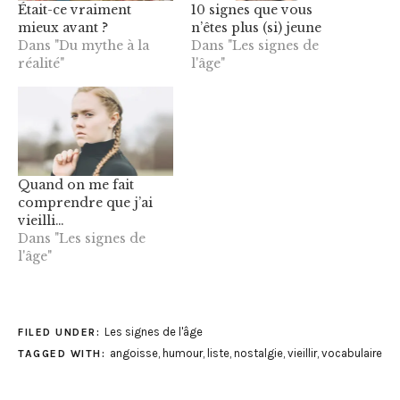
Était-ce vraiment
10 signes que vous
mieux avant ?
n’êtes plus (si) jeune
Dans "Du mythe à la
Dans "Les signes de
réalité"
l'âge"
Quand on me fait
comprendre que j’ai
vieilli…
Dans "Les signes de
l'âge"
Les signes de l'âge
FILED UNDER:
angoisse
,
humour
,
liste
,
nostalgie
,
vieillir
,
vocabulaire
TAGGED WITH: