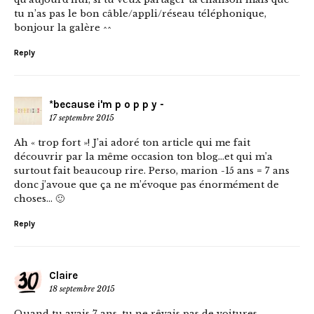
tu n’as pas le bon câble/appli/réseau téléphonique,
bonjour la galère ^^
Reply
*because i'm p o p p y -
17 septembre 2015
Ah « trop fort »! J’ai adoré ton article qui me fait
découvrir par la même occasion ton blog…et qui m’a
surtout fait beaucoup rire. Perso, marion -15 ans = 7 ans
donc j’avoue que ça ne m’évoque pas énormément de
choses… 🙂
Reply
Claire
18 septembre 2015
Quand tu avais 7 ans, tu ne rêvais pas de voitures