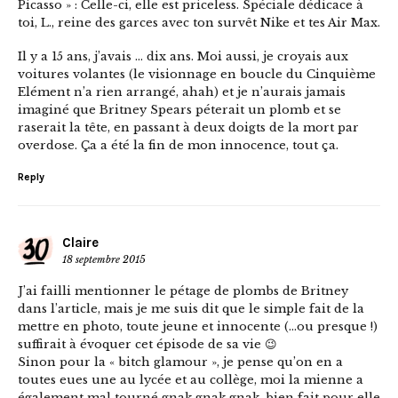
Picasso » : Celle-ci, elle est priceless. Spéciale dédicace à
toi, L., reine des garces avec ton survêt Nike et tes Air Max.
Il y a 15 ans, j’avais … dix ans. Moi aussi, je croyais aux
voitures volantes (le visionnage en boucle du Cinquième
Elément n’a rien arrangé, ahah) et je n’aurais jamais
imaginé que Britney Spears péterait un plomb et se
raserait la tête, en passant à deux doigts de la mort par
overdose. Ça a été la fin de mon innocence, tout ça.
Reply
Claire
18 septembre 2015
J’ai failli mentionner le pétage de plombs de Britney
dans l’article, mais je me suis dit que le simple fait de la
mettre en photo, toute jeune et innocente (…ou presque !)
suffirait à évoquer cet épisode de sa vie 😉
Sinon pour la « bitch glamour », je pense qu’on en a
toutes eues une au lycée et au collège, moi la mienne a
également mal tourné gnak gnak gnak, bien fait pour elle