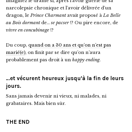
imaginez le drame si, après l’avoir guérie de sa
narcolepsie chronique et l’avoir délivrée d’un
dragon, le
Prince Charmant
avait proposé à
La Belle
au Bois dormant
de…
se pacser
!? Ou pire encore, de
vivre en concubinage
!?
Du coup,
quand on a 30 ans et qu’on n’est pas
marié(e)
, on finit par se dire qu’on n’aura
probablement pas droit à un
happy ending
.
…et vécurent heureux jusqu’à la fin de leurs
jours.
Sans jamais devenir ni vieux, ni malades, ni
grabataires. Mais bien sûr.
THE END