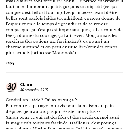
mais d’autres sont terribles!! ahhh… le prince charmant!! Il
faut bien donner aux petits garçons un objectif (ce qui
compte c’est l’effort fourni!). Les princesses avant d’être
belles sont parfois laides (Cendrillon), ça nous donne de
l’espoir et on a le temps de grandir et de se rendre
compte que ça n’est pas si important que ça. Les contes de
fée ça donne du courage, ça fait rêver. Moi, j’aimais les
sorcières (les potions me fascinaient). ça a aussi un
charme suranné et on peut ensuite lire/voir des contes
plus actuels (princesse Mononoké).
Reply
Claire
30 septembre 2015
Cendrillon, laide ? Où as-tu vu ça ?
Par contre je partage ton avis pour la maison en pain
d’épices : je n’aurais pas pu résister non plus ^^
Sinon pour ce qui est des fées et des sorcières, moi aussi
la magie m’a toujours fascinée. D’ailleurs, c’est pour ça
que j’adorais Merlin l’enchanteur. Je l’ai revu récemment