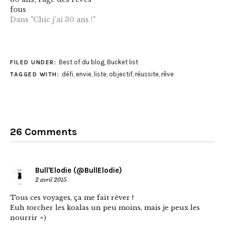
fous
Dans "Chic j'ai 30 ans !"
Best of du blog
,
Bucket list
FILED UNDER:
défi
,
envie
,
liste
,
objectif
,
réussite
,
rêve
TAGGED WITH:
26 Comments
Bull'Elodie (@BullElodie)
2 avril 2015
Tous ces voyages, ça me fait rêver !
Euh torcher les koalas un peu moins, mais je peux les
nourrir =)