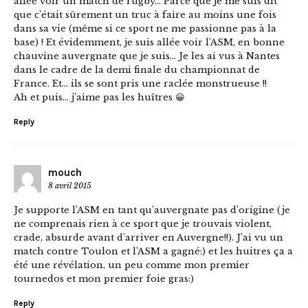
allée voir un match de rugby… Parce que je me suis dit
que c’était sûrement un truc à faire au moins une fois
dans sa vie (même si ce sport ne me passionne pas à la
base) ! Et évidemment, je suis allée voir l’ASM, en bonne
chauvine auvergnate que je suis… Je les ai vus à Nantes
dans le cadre de la demi finale du championnat de
France. Et… ils se sont pris une raclée monstrueuse !!
Ah et puis… j’aime pas les huîtres 😀
Reply
mouch
8 avril 2015
Je supporte l’ASM en tant qu’auvergnate pas d’origine (je
ne comprenais rien à ce sport que je trouvais violent,
crade, absurde avant d’arriver en Auvergne!!). J’ai vu un
match contre Toulon et l’ASM a gagné:) et les huitres ça a
été une révélation, un peu comme mon premier
tournedos et mon premier foie gras:)
Reply