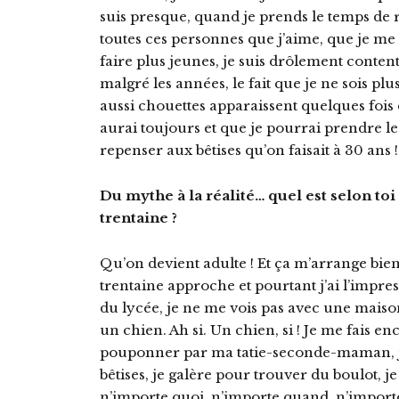
suis presque, quand je prends le temps de 
toutes ces personnes que j’aime, que je me 
faire plus jeunes, je suis drôlement content
malgré les années, le fait que je ne sois pl
aussi chouettes apparaissent quelques fois d
aurai toujours et que je pourrai prendre l
repenser aux bêtises qu’on faisait à 30 ans !
Du mythe à la réalité… quel est selon to
trentaine ?
Qu’on devient adulte ! Et ça m’arrange bien
trentaine approche et pourtant j’ai l’impres
du lycée, je ne me vois pas avec une maison
un chien. Ah si. Un chien, si ! Je me fais en
pouponner par ma tatie-seconde-maman, je
bêtises, je galère pour trouver du boulot, 
n’importe quoi, n’importe quand, n’importe