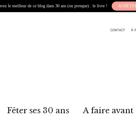
vez le meilleur de ce blog dans 30 ans (ou presque) : le livre !
ACHETE
CONTACT
À 
Fêter ses 30 ans
A faire avant