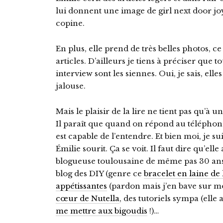
lui donnent une image de girl next door jo
copine.
En plus, elle prend de très belles photos, ce
articles. D’ailleurs je tiens à préciser que t
interview sont les siennes. Oui, je sais, elle
jalouse.
Mais le plaisir de la lire ne tient pas qu’à 
Il paraît que quand on répond au téléphone
est capable de l’entendre. Et bien moi, je su
Émilie sourit. Ça se voit. Il faut dire qu’elle
blogueuse toulousaine de même pas 30 ans s
blog des DIY (genre ce
bracelet en laine de
appétissantes
(pardon mais j’en bave sur 
cœur de Nutella
, des tutoriels sympa (ell
me mettre aux bigoudis
!)…