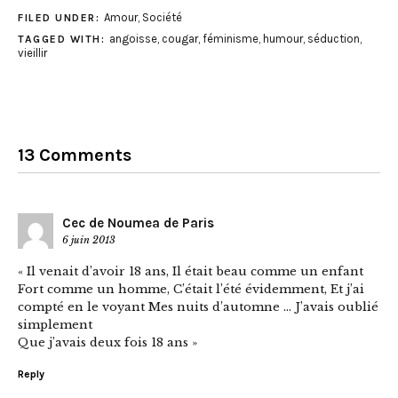
Amour
,
Société
FILED UNDER:
angoisse
,
cougar
,
féminisme
,
humour
,
séduction
,
TAGGED WITH:
vieillir
13 Comments
Cec de Noumea de Paris
6 juin 2013
« Il venait d’avoir 18 ans, Il était beau comme un enfant
Fort comme un homme, C’était l’été évidemment, Et j’ai
compté en le voyant Mes nuits d’automne … J’avais oublié
simplement
Que j’avais deux fois 18 ans »
Reply