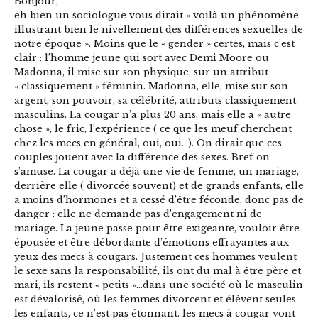
Bonjour,
eh bien un sociologue vous dirait « voilà un phénomène
illustrant bien le nivellement des différences sexuelles de
notre époque ». Moins que le « gender » certes, mais c’est
clair : l’homme jeune qui sort avec Demi Moore ou
Madonna, il mise sur son physique, sur un attribut
« classiquement » féminin. Madonna, elle, mise sur son
argent, son pouvoir, sa célébrité, attributs classiquement
masculins. La cougar n’a plus 20 ans, mais elle a « autre
chose », le fric, l’expérience ( ce que les meuf cherchent
chez les mecs en général, oui, oui…). On dirait que ces
couples jouent avec la différence des sexes. Bref on
s’amuse. La cougar a déjà une vie de femme, un mariage,
derrière elle ( divorcée souvent) et de grands enfants, elle
a moins d’hormones et a cessé d’être féconde, donc pas de
danger : elle ne demande pas d’engagement ni de
mariage. La jeune passe pour être exigeante, vouloir être
épousée et être débordante d’émotions effrayantes aux
yeux des mecs à cougars. Justement ces hommes veulent
le sexe sans la responsabilité, ils ont du mal à être père et
mari, ils restent « petits »…dans une société où le masculin
est dévalorisé, où les femmes divorcent et élèvent seules
les enfants, ce n’est pas étonnant. les mecs à cougar vont