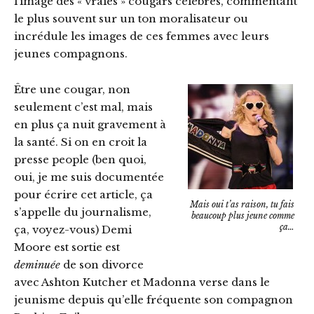
l’image des « vraies » cougars célèbres, commentant
le plus souvent sur un ton moralisateur ou
incrédule les images de ces femmes avec leurs
jeunes compagnons.
Être une cougar, non
seulement c’est mal, mais
en plus ça nuit gravement à
la santé. Si on en croit la
presse people (ben quoi,
oui, je me suis documentée
pour écrire cet article, ça
Mais oui t’as raison, tu fais
s’appelle du journalisme,
beaucoup plus jeune comme
ça…
ça, voyez-vous) Demi
Moore est sortie est
deminuée
de son divorce
avec Ashton Kutcher et Madonna verse dans le
jeunisme depuis qu’elle fréquente son compagnon