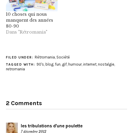
10 choses qui nous
manquent des années
80-90
Dans "Rétromania"
Rétromania
,
Société
FILED UNDER:
90's
,
blog
,
fun
,
gif
,
humour
,
internet
,
nostalgie
,
TAGGED WITH:
retromania
2 Comments
les tribulations d'une poulette
7 décembre 2012