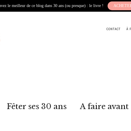
vez le meilleur de ce blog dans 30 ans (ou presque) : le livre !
ACHETE
CONTACT
À 
Fêter ses 30 ans
A faire avant