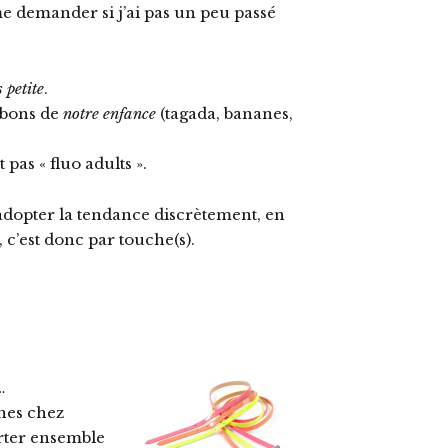
me demander si j’ai pas un peu passé
 petite
.
onbons de
notre enfance
(tagada, bananes,
t pas « fluo adults ».
d’adopter la tendance discrètement, en
, c’est donc par touche(s).
…
ines chez
rter ensemble