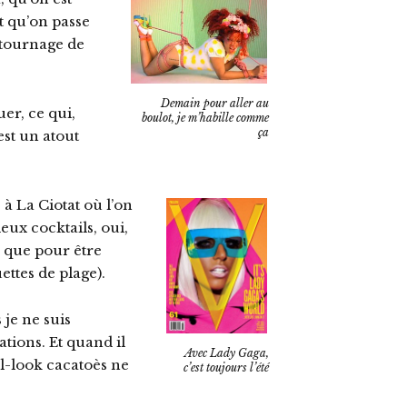
t qu’on passe
 tournage de
Demain pour aller au
er, ce qui,
boulot, je m’habille comme
ça
est un atout
à La Ciotat où l’on
eux cocktails, oui,
e que pour être
ettes de plage).
 je ne suis
tions. Et quand il
Avec Lady Gaga,
tal-look cacatoès ne
c’est toujours l’été