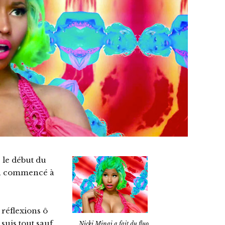
 le début du
 a commencé à
 réflexions ô
 suis tout sauf
Nicki Minaj a fait du fluo