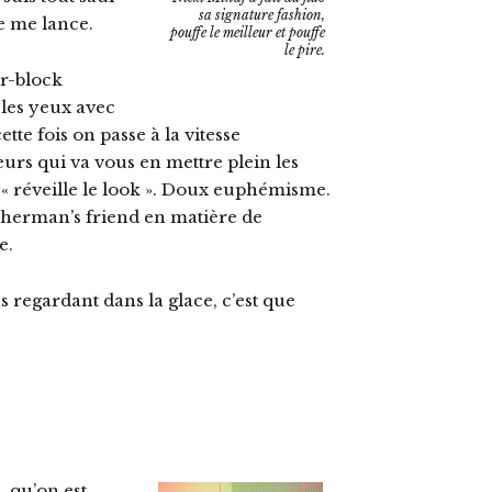
sa signature fashion,
e me lance.
pouffe le meilleur et pouffe
le pire.
or-block
 les yeux avec
tte fois on passe à la vitesse
rs qui va vous en mettre plein les
 « réveille le look ». Doux euphémisme.
sherman’s friend en matière de
e.
s regardant dans la glace, c’est que
 qu’on est