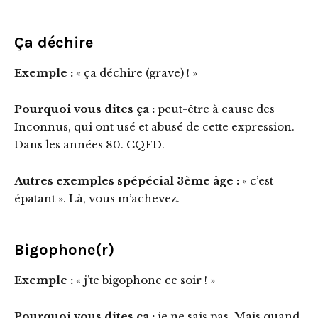
Ça déchire
Exemple :
« ça déchire (grave) ! »
Pourquoi vous dites ça :
peut-être à cause des
Inconnus, qui ont usé et abusé de cette expression.
Dans les années 80. CQFD.
Autres exemples spépécial 3ème âge :
« c’est
épatant ». Là, vous m’achevez.
Bigophone(r)
Exemple :
« j’te bigophone ce soir ! »
Pourquoi vous dites ça :
je ne sais pas. Mais quand