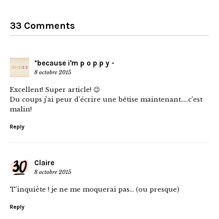
33 Comments
*because i'm p o p p y -
8 octobre 2015
Excellent! Super article! 😉
Du coups j’ai peur d’écrire une bêtise maintenant…..c’est
malin!
Reply
Claire
8 octobre 2015
T’inquiète ! je ne me moquerai pas… (ou presque)
Reply