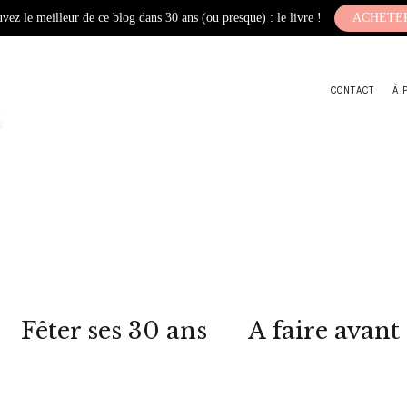
vez le meilleur de ce blog dans 30 ans (ou presque) : le livre !
ACHETE
CONTACT
À 
Fêter ses 30 ans
A faire avant