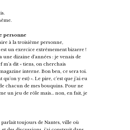
is.
 même.
me personne
aire à la troisième personne,
 est un exercice extrêmement bizarre !
 a une dizaine d’années : je venais de
m’a dit « tiens, on cherchais
 magazine interne. Bon ben, ce sera toi.
t qu’on y est) ». Le pire, c’est que j’ai eu
 de chacun de mes bouquins. Pour ne
me un jeu de rôle mais… non, en fait, je
parlait toujours de Nantes, ville où
s et des discussions, j’ai construit dans